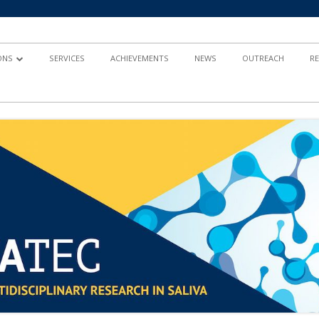
ONS
SERVICES
ACHIEVEMENTS
NEWS
OUTREACH
R
AND
TY-BASED RESEARCH
 IN HEALTH
ND