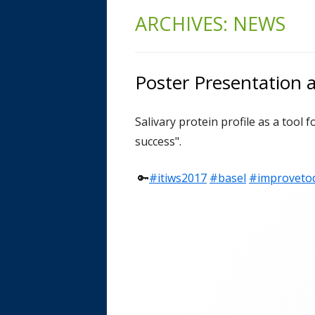
ARCHIVES: NEWS
Poster Presentation at
Salivary protein profile as a tool f
success".
🔑
#itiws2017
Opens
#basel
Opens
#improveto
in
in
a
a
new
new
window
window