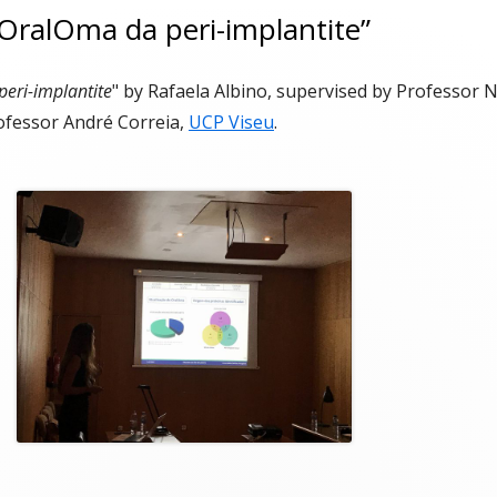
“OralOma da peri-implantite”
eri-implantite
" by Rafaela Albino, supervised by Professor
ofessor André Correia,
UCP Viseu
.