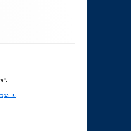
al".
tapa-10
.