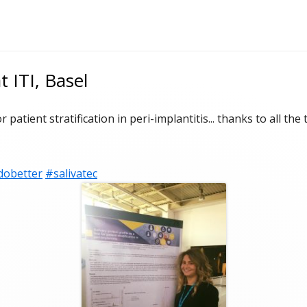
 ITI, Basel
or patient stratification in peri-implantitis... thanks to all th
dobetter
Opens
#salivatec
Opens
in
in
a
a
new
new
window
window