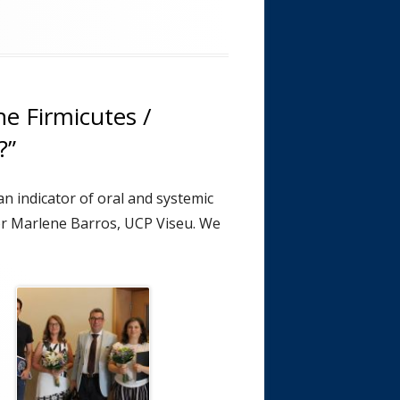
he Firmicutes /
?”
an indicator of oral and systemic
or Marlene Barros, UCP Viseu. We